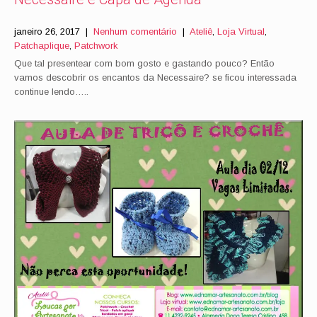
janeiro 26, 2017
|
Nenhum comentário
|
Ateliê
,
Loja Virtual
,
Patchaplique
,
Patchwork
Que tal presentear com bom gosto e gastando pouco? Então
vamos descobrir os encantos da Necessaire? se ficou interessada
continue lendo…..