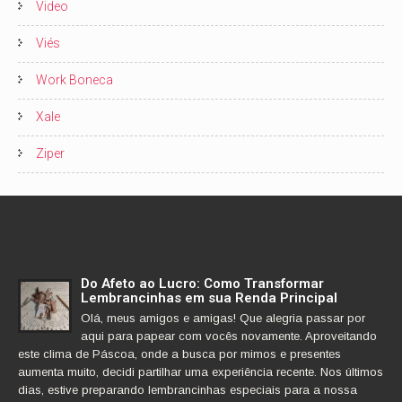
Video
Viés
Work Boneca
Xale
Ziper
Do Afeto ao Lucro: Como Transformar
Lembrancinhas em sua Renda Principal
Olá, meus amigos e amigas! Que alegria passar por
aqui para papear com vocês novamente. Aproveitando
este clima de Páscoa, onde a busca por mimos e presentes
aumenta muito, decidi partilhar uma experiência recente. Nos últimos
dias, estive preparando lembrancinhas especiais para a nossa