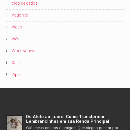
trico de dedos
Vagonite
Video
Viés
Work Boneca
Xale
Ziper
Do Afeto ao Lucro: Como Transformar
Lembrancinhas em sua Renda Principal
Olá, meus amigos e amigas! Que alegria passar por