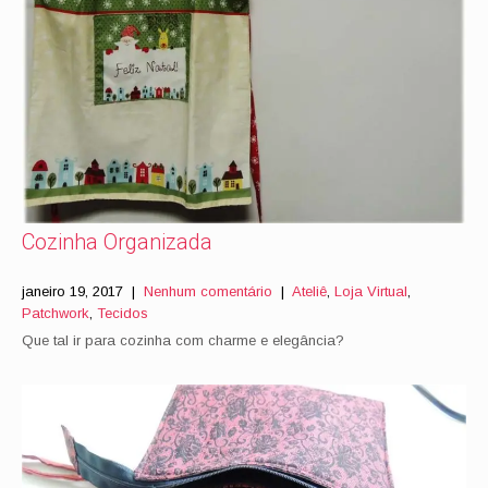
Cozinha Organizada
janeiro 19, 2017
|
Nenhum comentário
|
Ateliê
,
Loja Virtual
,
Patchwork
,
Tecidos
Que tal ir para cozinha com charme e elegância?