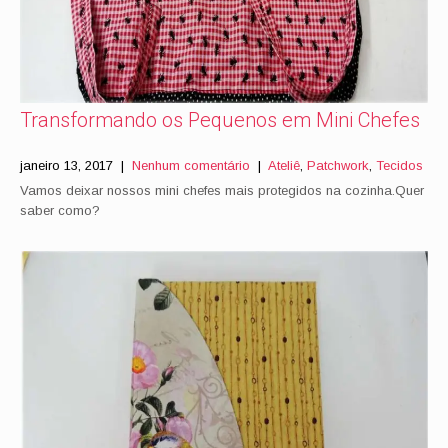
Transformando os Pequenos em Mini Chefes
janeiro 13, 2017
|
Nenhum comentário
|
Ateliê
,
Patchwork
,
Tecidos
Vamos deixar nossos mini chefes mais protegidos na cozinha.Quer
saber como?