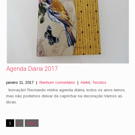
Agenda Diária 2017
janeiro 11, 2017
|
Nenhum comentário
|
Ateliê
,
Tecidos
Inovação! Recriando minha agenda diária, todos os anos temos,
mas não podemos deixar de caprichar na decoração.Vamos as
dicas.
Posts
1
2
Next
navigation