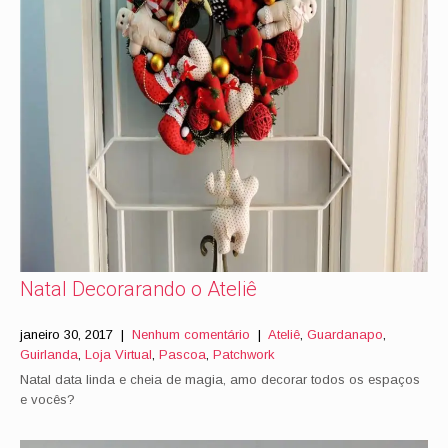
Natal Decorarando o Ateliê
janeiro 30, 2017
|
Nenhum comentário
|
Ateliê
,
Guardanapo
,
Guirlanda
,
Loja Virtual
,
Pascoa
,
Patchwork
Natal data linda e cheia de magia, amo decorar todos os espaços
e vocês?