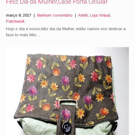
Feliz Dia da Mulher,Case Porta Celular
março 8, 2017
|
Nenhum comentário
|
Ateliê
,
Loja Virtual
,
Patchwork
Hoje o dia é nosso,feliz dia da Mulher, então vamos nos dedicar a
faze-lo mais feliz…