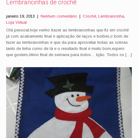
Lembrancinhas de crochê
janeiro 19, 2013
|
Nenhum comentário
|
Crochê
,
Lembrancinha
,
Loja Virtual
Olá pessoal,hoje venho trazer as lembrancinhas que fiz em crochê
já com acabamento final e aplicação de laços e botões,o bom de
fazer as lembrancinhas é que da para aproveitar todas as sobras
tanto de linha como de lá e o resultado final é muito bom,espero
que gostem,ótimo final de semana para todos… bjão. Todos os […]