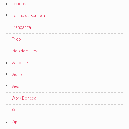
Tecidos
Toalha de Bandeja
Trança fita
Trico
trico de dedos
Vagonite
Video
Viés
Work Boneca
Xale
Ziper