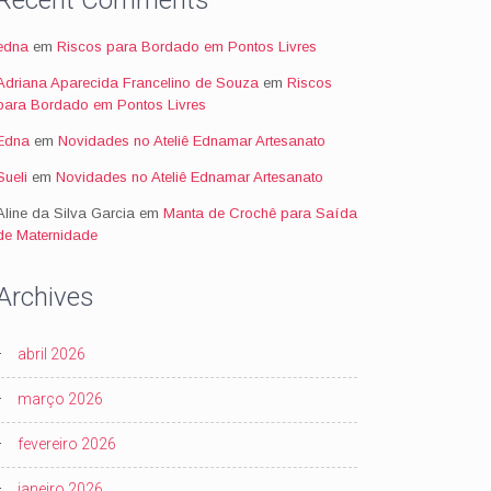
Recent Comments
edna
em
Riscos para Bordado em Pontos Livres
Adriana Aparecida Francelino de Souza
em
Riscos
para Bordado em Pontos Livres
Edna
em
Novidades no Ateliê Ednamar Artesanato
Sueli
em
Novidades no Ateliê Ednamar Artesanato
Aline da Silva Garcia
em
Manta de Crochê para Saída
de Maternidade
Archives
abril 2026
março 2026
fevereiro 2026
janeiro 2026