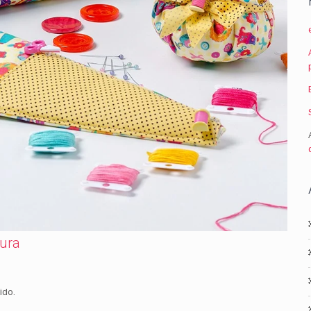
tura
ido.