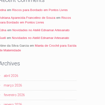
Recent Comments
edna
em
Riscos para Bordado em Pontos Livres
Adriana Aparecida Francelino de Souza
em
Riscos
para Bordado em Pontos Livres
Edna
em
Novidades no Ateliê Ednamar Artesanato
Sueli
em
Novidades no Ateliê Ednamar Artesanato
Aline da Silva Garcia
em
Manta de Crochê para Saída
de Maternidade
Archives
abril 2026
março 2026
fevereiro 2026
janeiro 2026