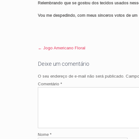
Relembrando que se gostou dos tecidos usados nesse t
Vou me despedindo, com meus sinceros votos de um di
Post
←
Jogo Americano Floral
navigation
Deixe um comentário
O seu endereço de e-mail não será publicado.
Campos
Comentário
*
Nome
*