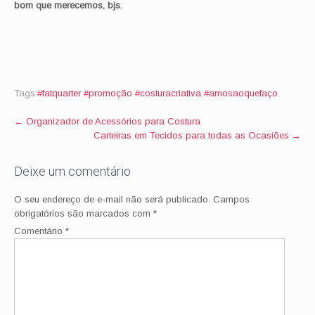
bom que merecemos, bjs.
Tags:
#fatquarter #promoção #costuracriativa #amosaoquefaço
Post
←
Organizador de Acessórios para Costura
Carteiras em Tecidos para todas as Ocasiões
→
navigation
Deixe um comentário
O seu endereço de e-mail não será publicado.
Campos
obrigatórios são marcados com
*
Comentário
*