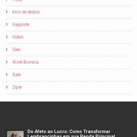
trico de dedos
Vagonite
Video
Viés
Work Boneca
Xale
Ziper
Do Afeto ao Lucro: Como Transformar
Lembrancinhas em sua Renda Principal