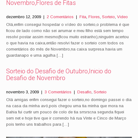
Novembro,Flores de Fitas
dezembro 12, 2009
|
2 Comentários
|
Fita
,
Flores
,
Sorteio
,
Video
Olá,enfim consegui hospedar o vídeo do sorteio,o problema é que
ficou de lado como não sei arrumar e meu filho está sem tempo
resolvi postar assim mesmo(ficou muito estranho),ninguém acertou
o que havia na caixa,então resolvi fazer o sorteio com todos os
comentários do mês de Novembro,na caixa surpresa havia um
guardanapo e uma agulha […]
Sorteio do Desafio de Outubro,Inicio do
Desafio de Novembro
novembro 3, 2009
|
3 Comentários
|
Desafio
,
Sorteio
Olá amigas enfim consegui fazer o sorteio,no domingo passei o dia
na casa da minha avó,pois chegou uma tia minha que mora na
Bahia fui curtir um pouco de colo de tia srrsrsr,na segunda fiquei
sem net e hoje tive que ir correndo há rua Vinte e Cinco de Março
pois tenho uns trabalhos para […]