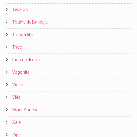
Tecidos
Toalha de Bandeja
Trança fita
Trico
trico de dedos
Vagonite
Video
Viés
Work Boneca
Xale
Ziper