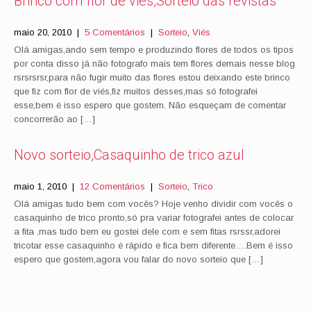
Brinco com flor de viés,Sorteio das revistas
maio 20, 2010
|
5 Comentários
|
Sorteio
,
Viés
Olá amigas,ando sem tempo e produzindo flores de todos os tipos
por conta disso já não fotografo mais tem flores demais nesse blog
rsrsrsrsr,para não fugir muito das flores estou deixando este brinco
que fiz com flor de viés,fiz muitos desses,mas só fotografei
esse,bem é isso espero que gostem. Não esqueçam de comentar
concorrerão ao […]
Novo sorteio,Casaquinho de trico azul
maio 1, 2010
|
12 Comentários
|
Sorteio
,
Trico
Olá amigas tudo bem com vocês? Hoje venho dividir com vocês o
casaquinho de trico pronto,só pra variar fotografei antes de colocar
a fita ,mas tudo bem eu gostei dele com e sem fitas rsrssr,adorei
tricotar esse casaquinho é rápido e fica bem diferente….Bem é isso
espero que gostem,agora vou falar do novo sorteio que […]