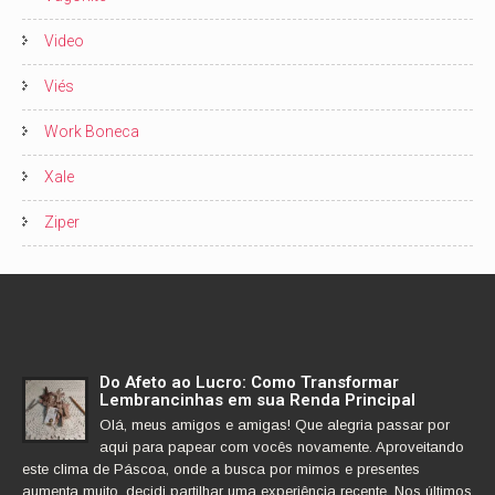
Video
Viés
Work Boneca
Xale
Ziper
Do Afeto ao Lucro: Como Transformar
Lembrancinhas em sua Renda Principal
Olá, meus amigos e amigas! Que alegria passar por
aqui para papear com vocês novamente. Aproveitando
este clima de Páscoa, onde a busca por mimos e presentes
aumenta muito, decidi partilhar uma experiência recente. Nos últimos