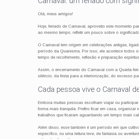
Carnaval: um feriado com signi
Olá, meus amigos!
Hoje, feriado de Carnaval, aproveito este momento para
ao mesmo tempo, refletir um pouco sobre o significad
O Carnaval tem origem em celebrações antigas, liga
período da Quaresma. Por isso, ele acontece todos 
tempo de recolhimento, reflexão e preparação espiritua
Assim, o encerramento do Carnaval com a Quarta-feir
silêncio, da festa para a interiorização, do excesso par
Cada pessoa vive o Carnaval de
Embora muitas pessoas escolham viajar ou participar d
forma mais tranquila. Prefiro ficar em casa, organizar i
trabalhos que ficaram aguardando um tempo mais ca
Além disso, esse também é um período em que cultivo o
específico, ou uma leitura leve, de fantasia ou aventu