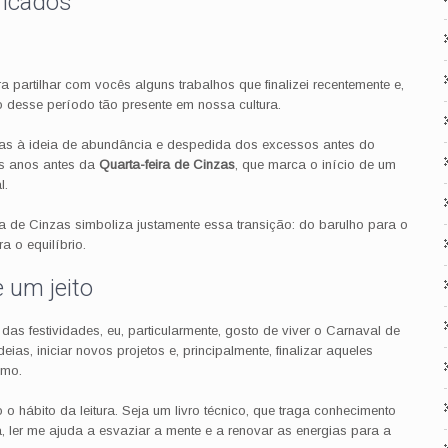
ficados
 partilhar com vocês alguns trabalhos que finalizei recentemente e,
o desse período tão presente em nossa cultura.
das à ideia de abundância e despedida dos excessos antes do
os anos antes da
Quarta-feira de Cinzas
, que marca o início de um
l.
a de Cinzas simboliza justamente essa transição: do barulho para o
a o equilíbrio.
 um jeito
as festividades, eu, particularmente, gosto de viver o Carnaval de
deias, iniciar novos projetos e, principalmente, finalizar aqueles
lmo.
 hábito da leitura. Seja um livro técnico, que traga conhecimento
ra, ler me ajuda a esvaziar a mente e a renovar as energias para a