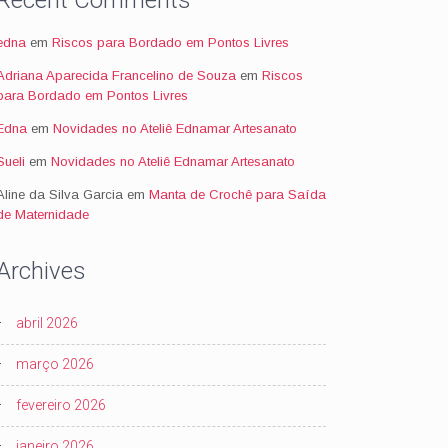
Recent Comments
edna
em
Riscos para Bordado em Pontos Livres
Adriana Aparecida Francelino de Souza
em
Riscos
para Bordado em Pontos Livres
Edna
em
Novidades no Ateliê Ednamar Artesanato
Sueli
em
Novidades no Ateliê Ednamar Artesanato
Aline da Silva Garcia
em
Manta de Crochê para Saída
de Maternidade
Archives
abril 2026
março 2026
fevereiro 2026
janeiro 2026