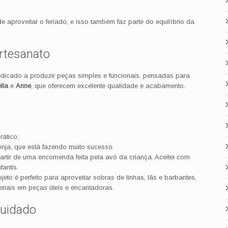
 aproveitar o feriado, e isso também faz parte do equilíbrio da
rtesanato
edicado a produzir peças simples e funcionais, pensadas para
lla
e
Anne
, que oferecem excelente qualidade e acabamento.
ático;
onja, que está fazendo muito sucesso.
artir de uma encomenda feita pela avó da criança. Aceitei com
fantis.
jeto é perfeito para aproveitar sobras de linhas, lãs e barbantes,
riais em peças úteis e encantadoras.
cuidado