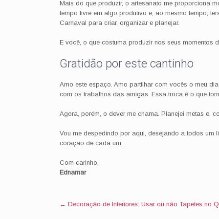
Mais do que produzir, o artesanato me proporciona mo
tempo livre em algo produtivo e, ao mesmo tempo, tera
Carnaval para criar, organizar e planejar.
E você, o que costuma produzir nos seus momentos 
Gratidão por este cantinho
Amo este espaço. Amo partilhar com vocês o meu dia a 
com os trabalhos das amigas. Essa troca é o que torn
Agora, porém, o dever me chama. Planejei metas e, c
Vou me despedindo por aqui, desejando a todos um li
coração de cada um.
Com carinho,
Ednamar
Post
←
Decoração de Interiores: Usar ou não Tapetes no Q
navigation