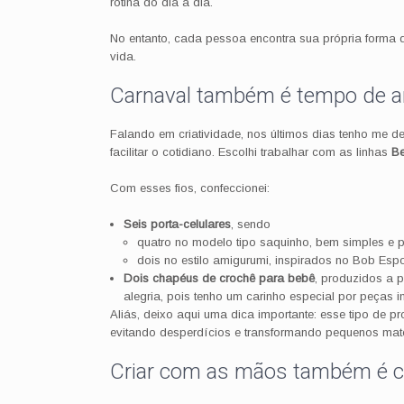
rotina do dia a dia.
No entanto, cada pessoa encontra sua própria forma de
vida.
Carnaval também é tempo de a
Falando em criatividade, nos últimos dias tenho me d
facilitar o cotidiano. Escolhi trabalhar com as linhas
Be
Com esses fios, confeccionei:
Seis porta-celulares
, sendo
quatro no modelo tipo saquinho, bem simples e pr
dois no estilo amigurumi, inspirados no Bob Esp
Dois chapéus de crochê para bebê
, produzidos a p
alegria, pois tenho um carinho especial por peças in
Aliás, deixo aqui uma dica importante: esse tipo de pro
evitando desperdícios e transformando pequenos mate
Criar com as mãos também é 