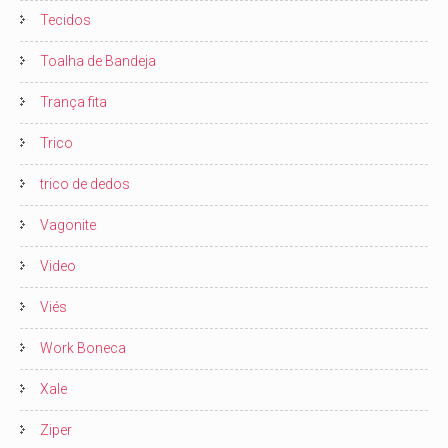
Tecidos
Toalha de Bandeja
Trança fita
Trico
trico de dedos
Vagonite
Video
Viés
Work Boneca
Xale
Ziper