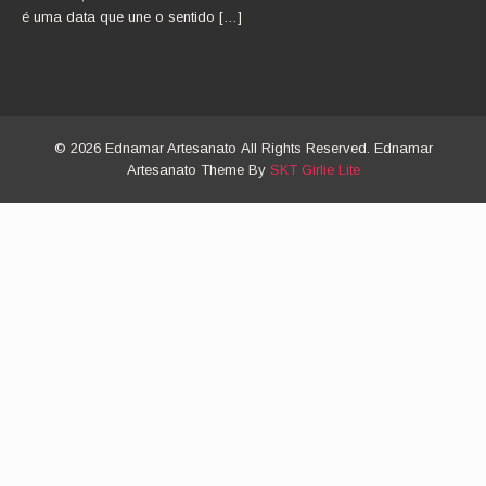
é uma data que une o sentido […]
© 2026 Ednamar Artesanato All Rights Reserved. Ednamar
Artesanato Theme By
SKT Girlie Lite