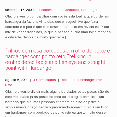
setembro 16, 2009
|
1 comentário
|
Bordados
,
Hardanger
Olá,hoje venho compartilhar com vocês está toalha que bordei em
hardanger ,já faz uns vinte dias que entreguei, tive que fazer
correndo e o pior é que este desenho não tem em revista eu fiz um
mix de vários trabalhos, já que a pessoa queria uma tolha redonda
e diferente, depois de muito quebrar a […]
Trilhos de mesa bordados em olho de peixe e
hardanger com ponto reto,Trekking in
embroidered table and fish eye and straight
point with Hardanger
agosto 6, 2009
|
4 Comentários
|
Bordados
,
Hardanger
,
Ponto
Reto
Olá, hoje venho dividir mais alguns bordados estas peças são do
meu mostruário,já as postei no meu outro blog, o primeiro é um
bordado que algumas pessoas chamam de olho de peixe eu
simplesmente o faço não fico procurando nome,o outro é um trilho
em hardanger com bordado de ponto reto eu gosto muito desse