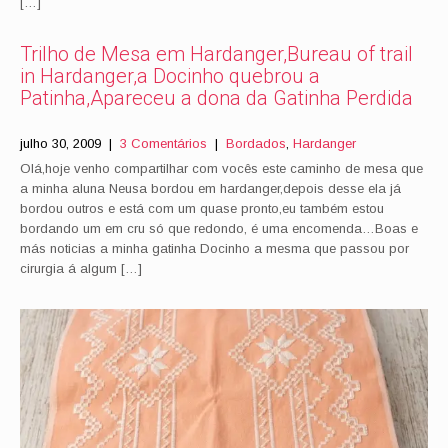
[…]
Trilho de Mesa em Hardanger,Bureau of trail
in Hardanger,a Docinho quebrou a
Patinha,Apareceu a dona da Gatinha Perdida
julho 30, 2009
|
3 Comentários
|
Bordados
,
Hardanger
Olá,hoje venho compartilhar com vocês este caminho de mesa que
a minha aluna Neusa bordou em hardanger,depois desse ela já
bordou outros e está com um quase pronto,eu também estou
bordando um em cru só que redondo, é uma encomenda…Boas e
más noticias a minha gatinha Docinho a mesma que passou por
cirurgia á algum […]