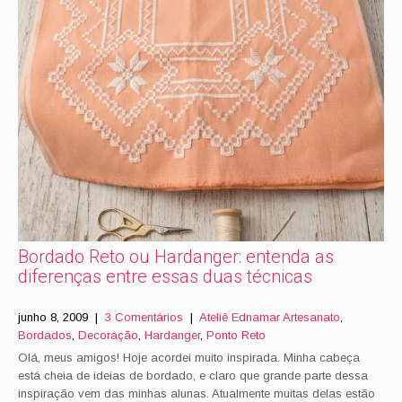
Bordado Reto ou Hardanger: entenda as
diferenças entre essas duas técnicas
junho 8, 2009
|
3 Comentários
|
Ateliê Ednamar Artesanato
,
Bordados
,
Decoração
,
Hardanger
,
Ponto Reto
Olá, meus amigos! Hoje acordei muito inspirada. Minha cabeça
está cheia de ideias de bordado, e claro que grande parte dessa
inspiração vem das minhas alunas. Atualmente muitas delas estão