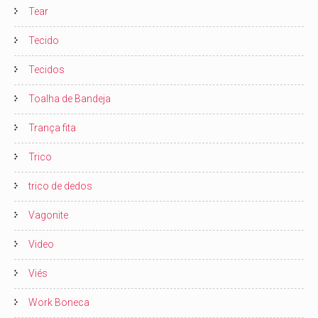
Tear
Tecido
Tecidos
Toalha de Bandeja
Trança fita
Trico
trico de dedos
Vagonite
Video
Viés
Work Boneca