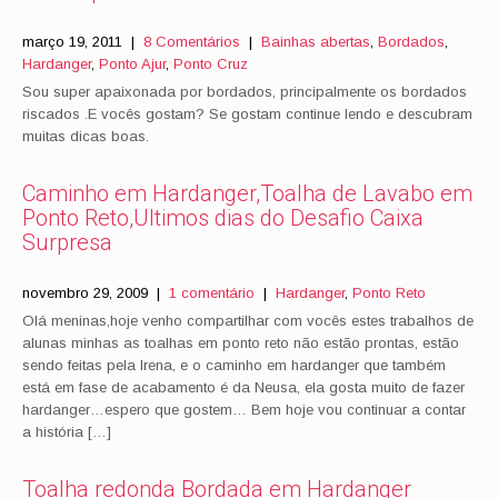
março 19, 2011
|
8 Comentários
|
Bainhas abertas
,
Bordados
,
Hardanger
,
Ponto Ajur
,
Ponto Cruz
Sou super apaixonada por bordados, principalmente os bordados
riscados .E vocês gostam? Se gostam continue lendo e descubram
muitas dicas boas.
Caminho em Hardanger,Toalha de Lavabo em
Ponto Reto,Ultimos dias do Desafio Caixa
Surpresa
novembro 29, 2009
|
1 comentário
|
Hardanger
,
Ponto Reto
Olá meninas,hoje venho compartilhar com vocês estes trabalhos de
alunas minhas as toalhas em ponto reto não estão prontas, estão
sendo feitas pela Irena, e o caminho em hardanger que também
está em fase de acabamento é da Neusa, ela gosta muito de fazer
hardanger…espero que gostem… Bem hoje vou continuar a contar
a história […]
Toalha redonda Bordada em Hardanger