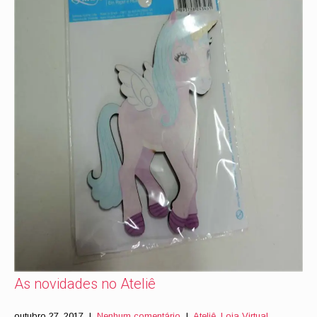
As novidades no Ateliê
outubro 27, 2017
|
Nenhum comentário
|
Ateliê
,
Loja Virtual