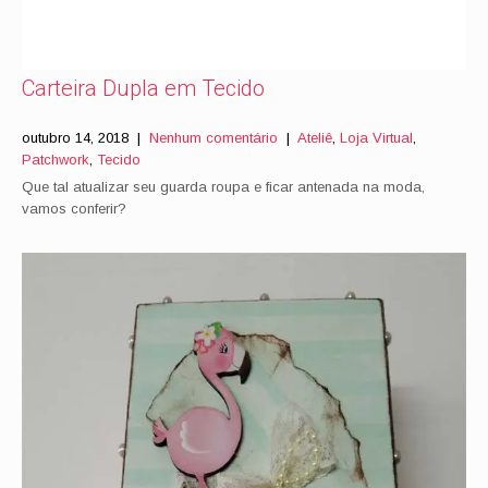
Carteira Dupla em Tecido
outubro 14, 2018
|
Nenhum comentário
|
Ateliê
,
Loja Virtual
,
Patchwork
,
Tecido
Que tal atualizar seu guarda roupa e ficar antenada na moda,
vamos conferir?