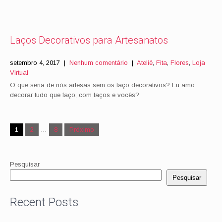
Laços Decorativos para Artesanatos
setembro 4, 2017
|
Nenhum comentário
|
Ateliê
,
Fita
,
Flores
,
Loja
Virtual
O que seria de nós artesãs sem os laço decorativos? Eu amo
decorar tudo que faço, com laços e vocês?
Paginação
1
2
…
8
Próximo
de
posts
Pesquisar
Pesquisar
Recent Posts