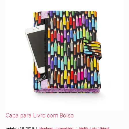
Capa para Livro com Bolso
outubro 19, 2018
|
Nenhum comentário
|
Ateliê
,
Loja Virtual
,