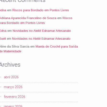
Recent Comments
edna
em
Riscos para Bordado em Pontos Livres
Adriana Aparecida Francelino de Souza
em
Riscos
para Bordado em Pontos Livres
Edna
em
Novidades no Ateliê Ednamar Artesanato
Sueli
em
Novidades no Ateliê Ednamar Artesanato
Aline da Silva Garcia
em
Manta de Crochê para Saída
de Maternidade
Archives
abril 2026
março 2026
fevereiro 2026
janeiro 2026