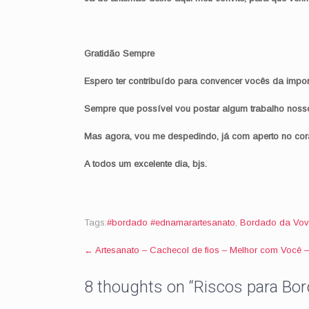
Gratidão Sempre
Espero ter contribuído para convencer vocês da impo
Sempre que possível vou postar algum trabalho noss
Mas agora, vou me despedindo, já com aperto no cora
A todos um excelente dia, bjs.
Tags:
#bordado #ednamarartesanato
,
Bordado da Vo
Post
←
Artesanato – Cachecol de fios – Melhor com Você –
navigation
8 thoughts on “
Riscos para Bo