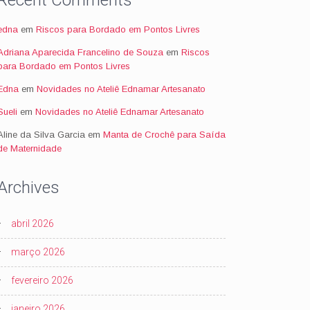
Recent Comments
edna
em
Riscos para Bordado em Pontos Livres
Adriana Aparecida Francelino de Souza
em
Riscos
para Bordado em Pontos Livres
Edna
em
Novidades no Ateliê Ednamar Artesanato
Sueli
em
Novidades no Ateliê Ednamar Artesanato
Aline da Silva Garcia
em
Manta de Crochê para Saída
de Maternidade
Archives
abril 2026
março 2026
fevereiro 2026
janeiro 2026