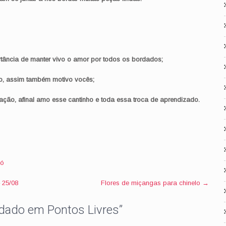
rtância de manter vivo o amor por todos os bordados;
o, assim também motivo vocês;
ção, afinal amo esse cantinho e toda essa troca de aprendizado.
vó
 25/08
Flores de miçangas para chinelo
→
rdado em Pontos Livres
”