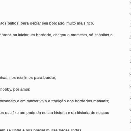
os outros, para deixar seu bordado, muito mais rico.
bordar, ou iniciar um bordado, chegou o momento, só escolher o
eiras, nos reunimos para bordar;
hobby, por amor;
artesanato e em manter viva a tradição dos bordados manuais;
s que fizeram parte da nossa historia e da historia de nossas
m se juntar a nós bordar muitas peças lindas.