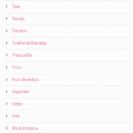
Tear
Tecido
Tecidos
Toalha de Bandeja
Trança fita
Trico
trico de dedos
Vagonite
Video
Viés
Work Boneca