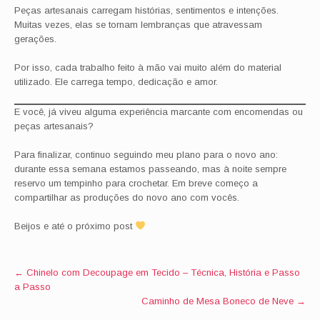
Peças artesanais carregam histórias, sentimentos e intenções.
Muitas vezes, elas se tornam lembranças que atravessam
gerações.
Por isso, cada trabalho feito à mão vai muito além do material
utilizado. Ele carrega tempo, dedicação e amor.
E você, já viveu alguma experiência marcante com encomendas ou
peças artesanais?
Para finalizar, continuo seguindo meu plano para o novo ano:
durante essa semana estamos passeando, mas à noite sempre
reservo um tempinho para crochetar. Em breve começo a
compartilhar as produções do novo ano com vocês.
Beijos e até o próximo post
Post
←
Chinelo com Decoupage em Tecido – Técnica, História e Passo
a Passo
navigation
Caminho de Mesa Boneco de Neve
→