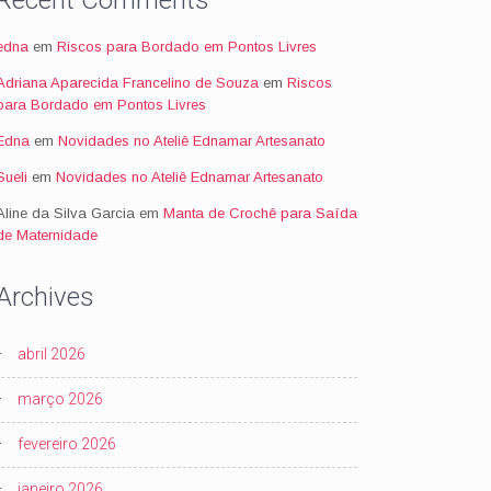
Recent Comments
edna
em
Riscos para Bordado em Pontos Livres
Adriana Aparecida Francelino de Souza
em
Riscos
para Bordado em Pontos Livres
Edna
em
Novidades no Ateliê Ednamar Artesanato
Sueli
em
Novidades no Ateliê Ednamar Artesanato
Aline da Silva Garcia
em
Manta de Crochê para Saída
de Maternidade
Archives
abril 2026
março 2026
fevereiro 2026
janeiro 2026