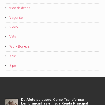
trico de dedos
Vagonite
Video
Viés
Work Boneca
Xale
Ziper
Do Afeto ao Lucro: Como Transformar
Lembrancinhas em sua Renda Principal