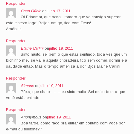
Responder
Casa Oficio
on
julho 17, 2011
Oi Ednamar, que pena…tomara que vc consiga superar
esta tristeza logo! Beijos amiga, fica com Deus!
Amábilis
Responder
Elaine Carlini
on
julho 19, 2011
Sinto muito, sei bem o que estás sentindo. toda vez que um
bichinho meu se vai é aquela choradeira fico sem comer, dormir e a
saudade então. Mas o tempo ameniza a dor. Bjos Elaine Carlini
Responder
Simone
on
julho 19, 2011
Pôxa, que chato………eu sinto muito. Sei muito bem o que
você está sentindo.
Responder
Anonymous
on
julho 19, 2011
Boa tarde, como faço pra entrar em contato com você por
e-mail ou telefone??