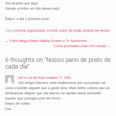
Vou ficando por aqui.
Desejo a todos um dia abençoado.
Beijos, e até o próximo post.
Tags:
cozinha organizada
,
Crochê
,
pano de prato
,
pintura em tecido
Post
←
Fotos Mega,Stand Valéria Soares e Tv Aparecida
Como prometido,Xale com receita
→
navigation
6 thoughts on “
Nosso pano de prato de
cada dia
”
Sol e Lua de Kaya
on
julho 17, 2011
Olá amiga Edmara, sinto muitissímos por sua perda, sei
como é perder alguém que a gente ama. Mais tenho certeza que as
lembranças elegres que ela deixou vai ajudar nesse momento.
Espero que consiga sorrir em breve.
Beijos de colibri.
Lua.