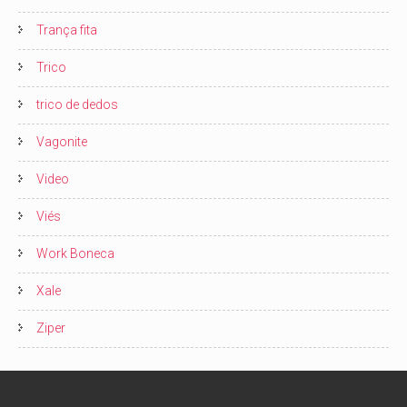
Trança fita
Trico
trico de dedos
Vagonite
Video
Viés
Work Boneca
Xale
Ziper