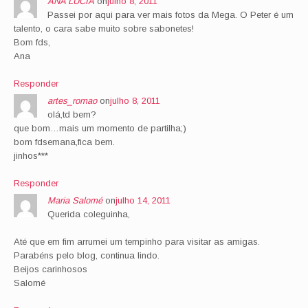
ANA LÚCIA
on
julho 8, 2011
Passei por aqui para ver mais fotos da Mega. O Peter é um
talento, o cara sabe muito sobre sabonetes!
Bom fds,
Ana
Responder
artes_romao
on
julho 8, 2011
olá,td bem?
que bom…mais um momento de partilha;)
bom fdsemana,fica bem.
jinhos***
Responder
Maria Salomé
on
julho 14, 2011
Querida coleguinha,
Até que em fim arrumei um tempinho para visitar as amigas.
Parabéns pelo blog, continua lindo.
Beijos carinhosos
Salomé