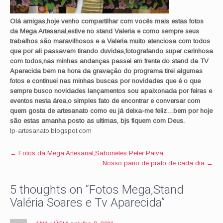
Olá amigas,hoje venho compartilhar com vocês mais estas fotos
da Mega Artesanal,estive no stand Valeria e como sempre seus
trabalhos são maravilhosos e a Valeria muito atenciosa com todos
que por ali passavam tirando duvidas,fotografando super carinhosa
com todos,nas minhas andanças passei em frente do stand da TV
Aparecida bem na hora da gravação do programa tirei algumas
fotos e continuei nas minhas buscas por novidades que é o que
sempre busco novidades lançamentos sou apaixonada por feiras e
eventos nesta área,o simples fato de encontrar e conversar com
quem gosta de artesanato como eu já deixa-me feliz…bem por hoje
são estas amanha posto as ultimas, bjs fiquem com Deus.
lp-artesanato.blogspot.com
Post
←
Fotos da Mega Artesanal,Sabonetes Peter Paiva
Nosso pano de prato de cada dia
→
navigation
5 thoughts on “
Fotos Mega,Stand
Valéria Soares e Tv Aparecida
”