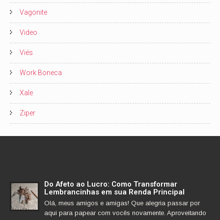
Vagonite
Video
Viés
Work Boneca
Xale
Ziper
Do Afeto ao Lucro: Como Transformar
Lembrancinhas em sua Renda Principal
Olá, meus amigos e amigas! Que alegria passar por
aqui para papear com vocês novamente. Aproveitando