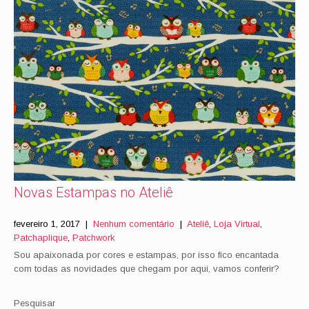
Novas Estampas no Ateliê
fevereiro 1, 2017
|
Nenhum comentário
|
Ateliê
,
Loja Virtual
,
Patchaplique
,
Patchwork
Sou apaixonada por cores e estampas, por isso fico encantada
com todas as novidades que chegam por aqui, vamos conferir?
Pesquisar