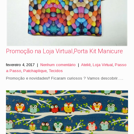
Promoção na Loja Virtual,Porta Kit Manicure
fevereiro 4, 2017
|
Nenhum comentário
|
Ateliê
,
Loja Virtual
,
Passo
a Passo
,
Patchaplique
,
Tecidos
Promoção e novidades!! Ficaram curiosos ? Vamos descobrir…..