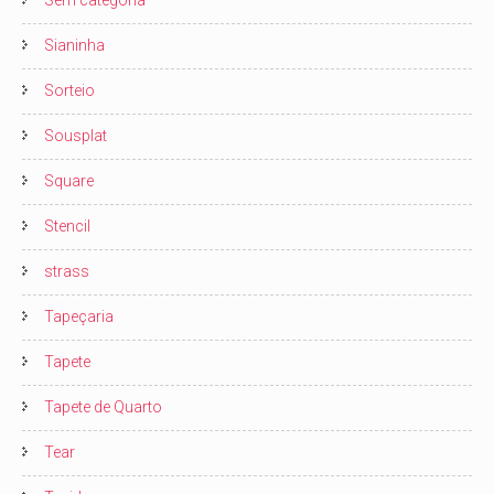
Sem categoria
Sianinha
Sorteio
Sousplat
Square
Stencil
strass
Tapeçaria
Tapete
Tapete de Quarto
Tear