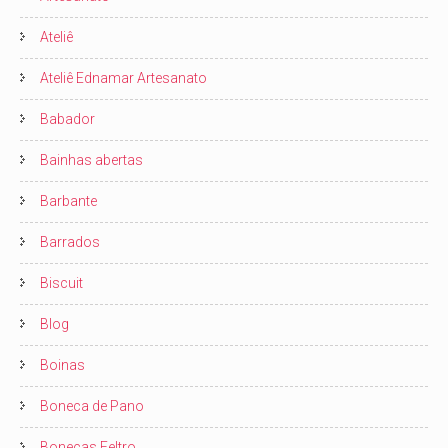
Ateliê
Ateliê Ednamar Artesanato
Babador
Bainhas abertas
Barbante
Barrados
Biscuit
Blog
Boinas
Boneca de Pano
Bonecas Feltro