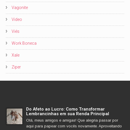
Vagonite
Video
Viés
Work Boneca
Xale
Ziper
Do Afeto ao Lucro: Como Transformar
Lembrancinhas em sua Renda Principal
Olá, meus amigos e amigas! Que alegria passar por
aqui para papear com vocês novamente. Aproveitando