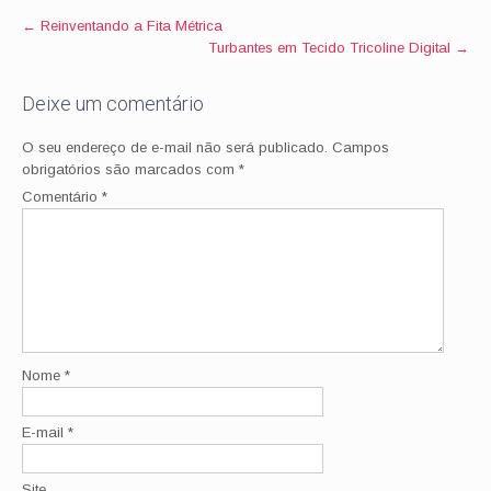
Post
←
Reinventando a Fita Métrica
Turbantes em Tecido Tricoline Digital
→
navigation
Deixe um comentário
O seu endereço de e-mail não será publicado.
Campos
obrigatórios são marcados com
*
Comentário
*
Nome
*
E-mail
*
Site