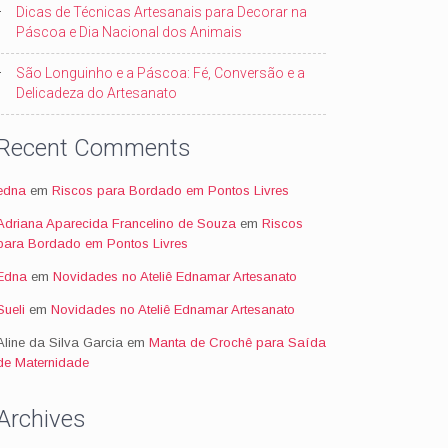
Dicas de Técnicas Artesanais para Decorar na
Páscoa e Dia Nacional dos Animais
São Longuinho e a Páscoa: Fé, Conversão e a
Delicadeza do Artesanato
Recent Comments
edna
em
Riscos para Bordado em Pontos Livres
Adriana Aparecida Francelino de Souza
em
Riscos
para Bordado em Pontos Livres
Edna
em
Novidades no Ateliê Ednamar Artesanato
Sueli
em
Novidades no Ateliê Ednamar Artesanato
Aline da Silva Garcia
em
Manta de Crochê para Saída
de Maternidade
Archives