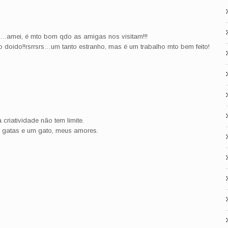
ha…amei, é mto bom qdo as amigas nos visitam!!!
 doido!!rsrrsrs…um tanto estranho, mas é um trabalho mto bem feito!
iatividade não tem limite.
 gatas e um gato, meus amores.