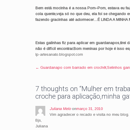
Bem está mocinha é a nossa
Pom
–
Pom
, estava eu fa
cola quente,veja só no que deu, ela foi se chegando e
fazendo gracinhas até adormecer…É LINDA A MINHA
Estas galinhas fiz para aplicar em guardanapos,tirei 
não é difícil encontrar.Bom meninas por hoje é isso 
lp-artesanato.blogspot.com
Post
←
Guardanapo com barrado em crochêt,Selinhos gan
navigation
7 thoughts on “
Mulher em traba
croche para aplicação,minha g
Juliana Melo
on
março 31, 2010
Vim agradecer o recado e visita no meu blog. 
Bjs,
Juliana