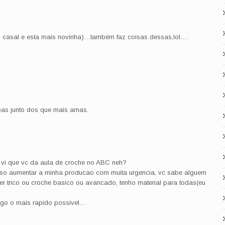
 casal e esta mais novinha)…também faz coisas dessas,lol….
as junto dos que mais amas.
e vi que vc da aula de croche no ABC neh?
eciso aumentar a minha producao com muita urgencia, vc sabe alguem
er trico ou croche basico ou avancado, tenho material para todas(eu
migo o mais rapido possivel…