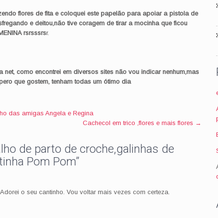
zendo flores de fita e coloquei este papelão para apoiar a pistola de
sfregando e deitou,não tive coragem de tirar a mocinha que ficou
 MENINA
rsrsssrs
r.
da
net
, como encontrei em diversos sites não vou indicar nenhum,mas
espero que gostem, tenham todas um
ótimo
dia
ho das amigas Angela e Regina
Cachecol em trico ,flores e mais flores
→
lho de parto de croche,galinhas de
atinha Pom Pom
”
Adorei o seu cantinho. Vou voltar mais vezes com certeza.