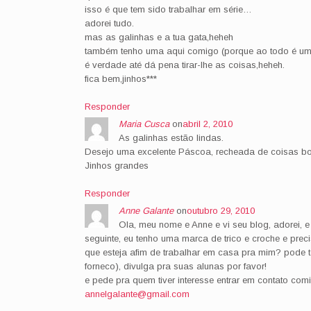
isso é que tem sido trabalhar em série…
adorei tudo.
mas as galinhas e a tua gata,heheh
também tenho uma aqui comigo (porque ao todo é um
é verdade até dá pena tirar-lhe as coisas,heheh.
fica bem,jinhos***
Responder
Maria Cusca
on
abril 2, 2010
As galinhas estão lindas.
Desejo uma excelente Páscoa, recheada de coisas bo
Jinhos grandes
Responder
Anne Galante
on
outubro 29, 2010
Ola, meu nome e Anne e vi seu blog, adorei, 
seguinte, eu tenho uma marca de trico e croche e pr
que esteja afim de trabalhar em casa pra mim? pode t
forneco), divulga pra suas alunas por favor!
e pede pra quem tiver interesse entrar em contato co
annelgalante@gmail.com