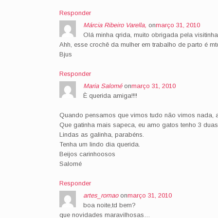
Responder
Márcia Ribeiro Varella,
on
março 31, 2010
Olá minha qrida, muito obrigada pela visitin
Ahh, esse crochê da mulher em trabalho de parto é mto
Bjus
Responder
Maria Salomé
on
março 31, 2010
È querida amiga!!!!
Quando pensamos que vimos tudo não vimos nada, a cr
Que gatinha mais sapeca, eu amo gatos tenho 3 duas
Lindas as galinha, parabéns.
Tenha um lindo dia querida.
Beijos carinhoosos
Salomé
Responder
artes_romao
on
março 31, 2010
boa noite,td bem?
que novidades maravilhosas…