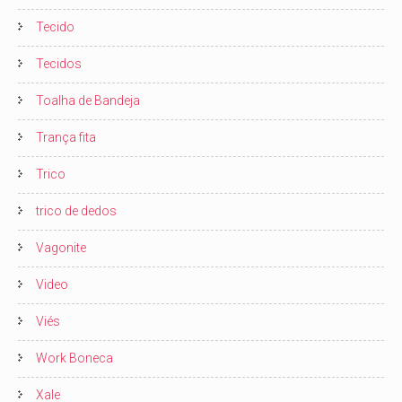
Tecido
Tecidos
Toalha de Bandeja
Trança fita
Trico
trico de dedos
Vagonite
Video
Viés
Work Boneca
Xale