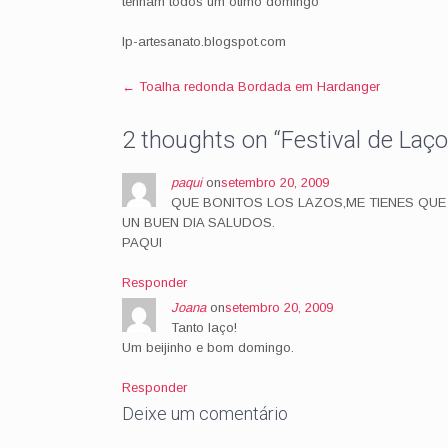
tenham todos um ótimo domingo
lp-artesanato.blogspot.com
Post
←
Toalha redonda Bordada em Hardanger
navigation
2 thoughts on “
Festival de La
paqui
on
setembro 20, 2009
QUE BONITOS LOS LAZOS,ME TIENES QU
UN BUEN DIA SALUDOS.
PAQUI
Responder
Joana
on
setembro 20, 2009
Tanto laço!
Um beijinho e bom domingo.
Responder
Deixe um comentário