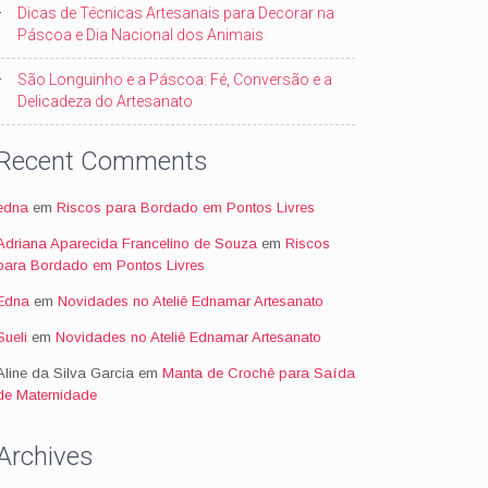
Dicas de Técnicas Artesanais para Decorar na
Páscoa e Dia Nacional dos Animais
São Longuinho e a Páscoa: Fé, Conversão e a
Delicadeza do Artesanato
Recent Comments
edna
em
Riscos para Bordado em Pontos Livres
Adriana Aparecida Francelino de Souza
em
Riscos
para Bordado em Pontos Livres
Edna
em
Novidades no Ateliê Ednamar Artesanato
Sueli
em
Novidades no Ateliê Ednamar Artesanato
Aline da Silva Garcia
em
Manta de Crochê para Saída
de Maternidade
Archives