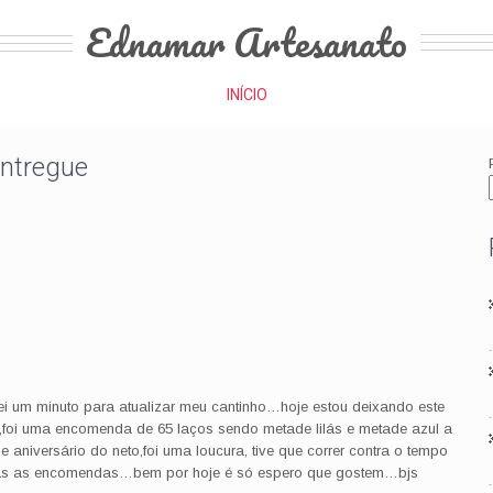
Ednamar Artesanato
INÍCIO
entregue
ei um minuto para atualizar meu cantinho…hoje estou deixando este
ês,foi uma encomenda de 65 laços sendo metade lilás e metade azul a
aniversário do neto,foi uma loucura, tive que correr contra o tempo
odas as encomendas…bem por hoje é só espero que gostem…bjs