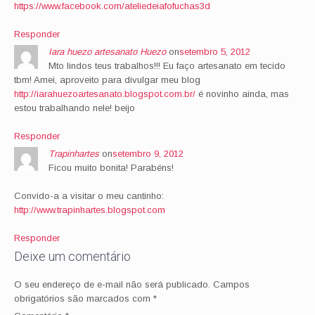
https://www.facebook.com/ateliedeiafofuchas3d
Responder
Iara huezo artesanato Huezo
on
setembro 5, 2012
Mto lindos teus trabalhos!!! Eu faço artesanato em tecido
tbm! Amei, aproveito para divulgar meu blog
http://iarahuezoartesanato.blogspot.com.br/
é novinho ainda, mas
estou trabalhando nele! beijo
Responder
Trapinhartes
on
setembro 9, 2012
Ficou muito bonita! Parabéns!
Convido-a a visitar o meu cantinho:
http://www.trapinhartes.blogspot.com
Responder
Deixe um comentário
O seu endereço de e-mail não será publicado.
Campos
obrigatórios são marcados com
*