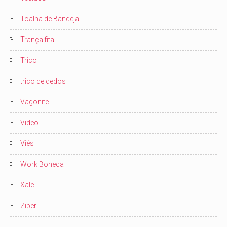
Toalha de Bandeja
Trança fita
Trico
trico de dedos
Vagonite
Video
Viés
Work Boneca
Xale
Ziper