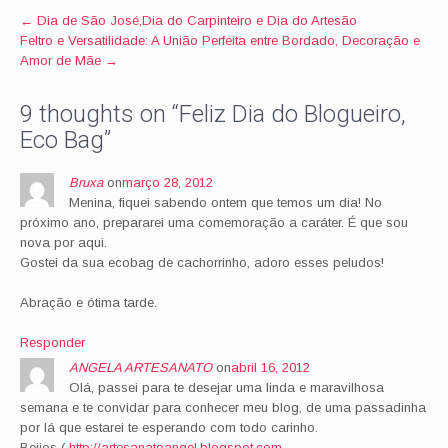
Post
←
Dia de São José,Dia do Carpinteiro e Dia do Artesão
Feltro e Versatilidade: A União Perfeita entre Bordado, Decoração e
navigation
Amor de Mãe
→
9 thoughts on “
Feliz Dia do Blogueiro,
Eco Bag
”
Bruxa
on
março 28, 2012
Menina, fiquei sabendo ontem que temos um dia! No
próximo ano, prepararei uma comemoração a caráter. É que sou
nova por aqui.
Gostei da sua ecobag de cachorrinho, adoro esses peludos!
Abração e ótima tarde.
Responder
ANGELA ARTESANATO
on
abril 16, 2012
Olá, passei para te desejar uma linda e maravilhosa
semana e te convidar para conhecer meu blog, de uma passadinha
por lá que estarei te esperando com todo carinho.
Beijos (
http://artesanatoangel.blogspot.com