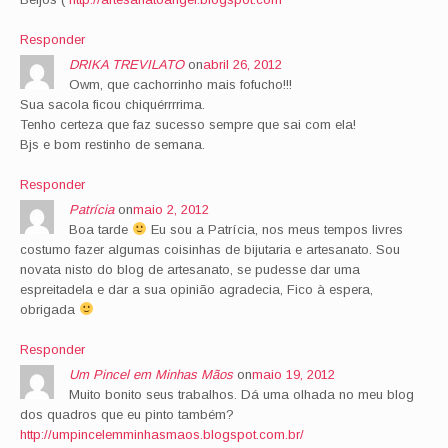
Responder
DRIKA TREVILATO
on
abril 26, 2012
Owm, que cachorrinho mais fofucho!!!
Sua sacola ficou chiquérrrrima.
Tenho certeza que faz sucesso sempre que sai com ela!
Bjs e bom restinho de semana.
Responder
Patrícia
on
maio 2, 2012
Boa tarde
Eu sou a Patrícia, nos meus tempos livres
costumo fazer algumas coisinhas de bijutaria e artesanato. Sou
novata nisto do blog de artesanato, se pudesse dar uma
espreitadela e dar a sua opinião agradecia, Fico à espera,
obrigada
Responder
Um Pincel em Minhas Mãos
on
maio 19, 2012
Muito bonito seus trabalhos. Dá uma olhada no meu blog
dos quadros que eu pinto também?
http://umpincelemminhasmaos.blogspot.com.br/