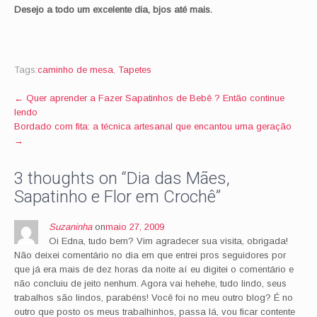
Desejo a todo um excelente dia, bjos até mais.
Tags:
caminho de mesa
,
Tapetes
Post
←
Quer aprender a Fazer Sapatinhos de Bebê ? Então continue
lendo
navigation
Bordado com fita: a técnica artesanal que encantou uma geração
→
3 thoughts on “
Dia das Mães,
Sapatinho e Flor em Crochê
”
Suzaninha
on
maio 27, 2009
Oi Edna, tudo bem? Vim agradecer sua visita, obrigada!
Não deixei comentário no dia em que entrei pros seguidores por
que já era mais de dez horas da noite aí eu digitei o comentário e
não concluiu de jeito nenhum. Agora vai hehehe, tudo lindo, seus
trabalhos são lindos, parabéns! Você foi no meu outro blog? É no
outro que posto os meus trabalhinhos, passa lá, vou ficar contente