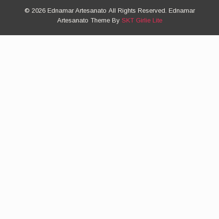
© 2026 Ednamar Artesanato All Rights Reserved. Ednamar
Artesanato Theme By
SKT Girlie Lite