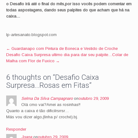
o
Desafio irá até o final do mês,por isso vocês podem comentar em
todas as
postagens
, dando seus palpites do que acham que há na
caixa…
lp-artesanato.blogspot.com
Post
←
Guardanapo com Pintura de Boneca e Vestido de Croche
Desafio Caixa Surpresa ultimo dia para dar seu palpite…Colar de
navigation
Malha com Flor de Fuxico
→
6 thoughts on “
Desafio Caixa
Surpresa…Rosas em Fitas
”
Selma Da Silva Campagnaro
on
outubro 29, 2009
Olá cmo vai?Amei as rosinhas!!
Quanto a caixa é tão dificilrsrrsr…
Más vou dizer algo,(linha p/ croché).bj.
Responder
Joana
on
outubro 29, 2009