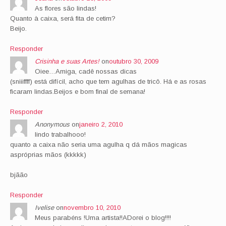
As flores são lindas!
Quanto à caixa, será fita de cetim?
Beijo.
Responder
Crisinha e suas Artes!
on
outubro 30, 2009
Oiee…Amiga, cadê nossas dicas
(sniiiffff) está difícil, acho que tem agulhas de tricô. Há e as rosas
ficaram lindas.Beijos e bom final de semana!
Responder
Anonymous
on
janeiro 2, 2010
lindo trabalhooo!
quanto a caixa não seria uma agulha q dá mãos magicas
aspróprias mãos (kkkkk)
bjãão
Responder
Ivelise
on
novembro 10, 2010
Meus parabéns !Uma artista!!ADorei o blog!!!!