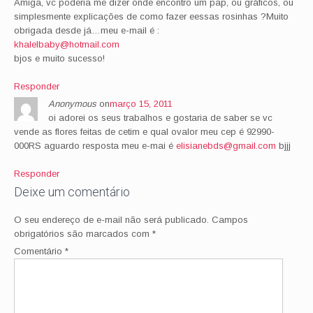
Amiga, vc poderia me dizer onde encontro um pap, ou gráficos, ou
simplesmente explicações de como fazer eessas rosinhas ?Muito
obrigada desde já…meu e-mail é :
khalelbaby@hotmail.com
bjos e muito sucesso!
Responder
Anonymous
on
março 15, 2011
oi adorei os seus trabalhos e gostaria de saber se vc
vende as flores feitas de cetim e qual ovalor meu cep é 92990-
000RS aguardo resposta meu e-mai é
elisianebds@gmail.com
bjjj
Responder
Deixe um comentário
O seu endereço de e-mail não será publicado.
Campos
obrigatórios são marcados com
*
Comentário
*