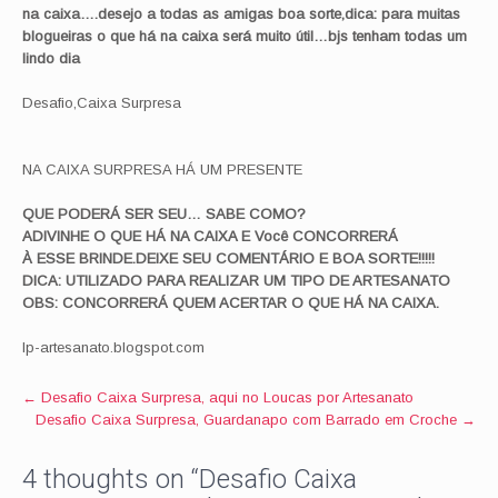
na caixa
….desejo a todas as amigas boa sorte,dica: para muitas
blogueiras
o que há na caixa será muito útil…
bjs
tenham todas um
lindo
di
a
Desafio,Caixa Surpresa
NA CAIXA SURPRESA HÁ UM PRESENTE
QUE PODERÁ SER SEU… SABE COMO?
ADIVINHE O QUE HÁ NA CAIXA E
Você
CONCORRERÁ
À ESSE BRINDE.DEIXE SEU COMENTÁRIO E BOA SORTE!!!!!
DICA: UTILIZADO PARA REALIZAR UM TIPO DE ARTESANATO
OBS
: CONCORRERÁ QUEM ACERTAR O QUE HÁ NA CAIXA.
lp-artesanato.blogspot.com
Post
←
Desafio Caixa Surpresa, aqui no Loucas por Artesanato
Desafio Caixa Surpresa, Guardanapo com Barrado em Croche
→
navigation
4 thoughts on “
Desafio Caixa