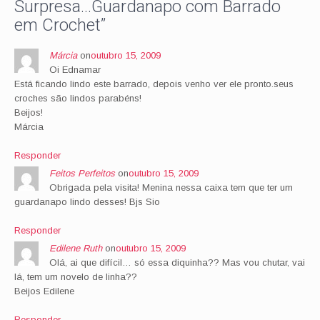
Surpresa…Guardanapo com Barrado
em Crochet
”
Márcia
on
outubro 15, 2009
Oi Ednamar
Está ficando lindo este barrado, depois venho ver ele pronto.seus
croches são lindos parabéns!
Beijos!
Márcia
Responder
Feitos Perfeitos
on
outubro 15, 2009
Obrigada pela visita! Menina nessa caixa tem que ter um
guardanapo lindo desses! Bjs Sio
Responder
Edilene Ruth
on
outubro 15, 2009
Olá, ai que difícil… só essa diquinha?? Mas vou chutar, vai
lá, tem um novelo de linha??
Beijos Edilene
Responder