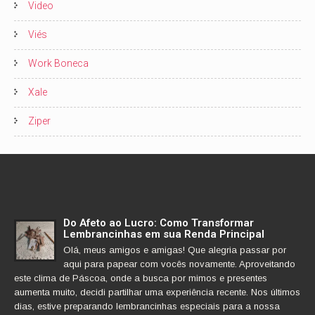
Video
Viés
Work Boneca
Xale
Ziper
Do Afeto ao Lucro: Como Transformar
Lembrancinhas em sua Renda Principal
Olá, meus amigos e amigas! Que alegria passar por
aqui para papear com vocês novamente. Aproveitando
este clima de Páscoa, onde a busca por mimos e presentes
aumenta muito, decidi partilhar uma experiência recente. Nos últimos
dias, estive preparando lembrancinhas especiais para a nossa