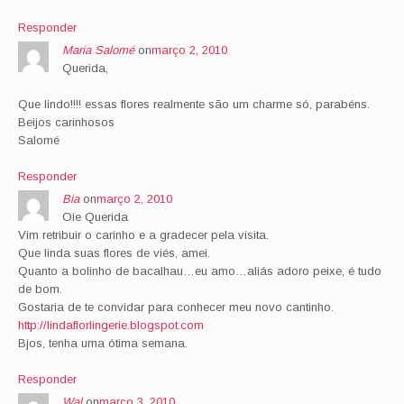
Responder
Maria Salomé
on
março 2, 2010
Querida,
Que lindo!!!! essas flores realmente são um charme só, parabéns.
Beijos carinhosos
Salomé
Responder
Bia
on
março 2, 2010
Oie Querida
Vim retribuir o carinho e a gradecer pela visita.
Que linda suas flores de viés, amei.
Quanto a bolinho de bacalhau…eu amo…aliás adoro peixe, é tudo
de bom.
Gostaria de te convidar para conhecer meu novo cantinho.
http://lindaflorlingerie.blogspot.com
Bjos, tenha uma ótima semana.
Responder
Wal
on
março 3, 2010