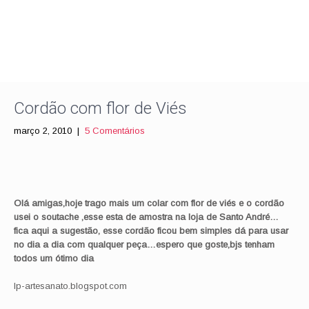
Cordão com flor de Viés
março 2, 2010
|
5 Comentários
Olá amigas,hoje trago mais um colar com flor de
viés
e o cordão
usei o
soutache
,esse esta de amostra na loja de Santo André…
fica aqui a sugestão, esse cordão ficou bem simples dá para usar
no dia a dia com qualquer peça…espero que goste,
bjs
tenham
todos um
ótimo
dia
lp-artesanato.blogspot.com