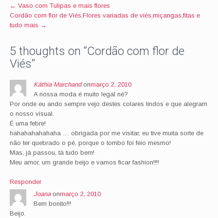
Post
←
Vaso com Tulipas e mais flores
Cordão com flor de Viés,Flores variadas de viés,miçangas,fitas e
navigation
tudo mais
→
5 thoughts on “
Cordão com flor de
Viés
”
Káthia Marchand
on
março 2, 2010
A nossa moda é muito legal né?
Por onde eu ando sempre vejo destes colares lindos e que alegram
o nosso visual.
É uma febre!
hahahahahahaha … obrigada por me visitar, eu tive muita sorte de
não ter quebrado o pé, porque o tombo foi feio mesmo!
Mas, já passou, tá tudo bem!
Meu amor, um grande beijo e vamos ficar fashion!!!!
Responder
Joana
on
março 2, 2010
Bem bonito!!!
Beijo.