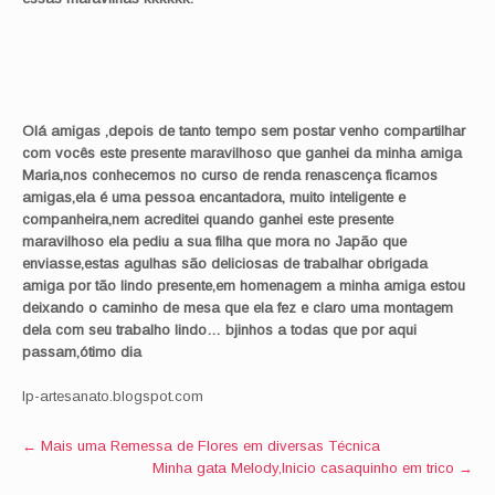
Olá amigas ,depois de tanto tempo sem postar venho
compartilhar
com vocês este presente maravilhoso que ganhei da minha amiga
Maria,nos conhecemos no curso de renda renascença ficamos
amigas,ela é uma pessoa encantadora, muito inteligente e
companheira,nem acreditei quando ganhei este presente
maravilhoso ela pediu a sua filha que mora no Japão que
enviasse,estas agulhas são deliciosas de trabalhar obrigada
amiga por tão lindo presente,em homenagem a minha amiga estou
deixando o caminho de mesa que ela fez e claro uma montagem
dela com seu trabalho lindo…
bjinhos
a todas que por aqui
passam,
ótimo
dia
lp-artesanato.blogspot.com
Post
←
Mais uma Remessa de Flores em diversas Técnica
Minha gata Melody,Inicio casaquinho em trico
→
navigation