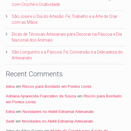
com Crochê e Criatividade
São José e o Dia do Artesão: Fé, Trabalho e a Arte de Criar
com as Mãos
Dicas de Técnicas Artesanais para Decorar na Páscoa e Dia
Nacional dos Animais
São Longuinho e a Páscoa: Fé, Conversão e a Delicadeza do
Artesanato
Recent Comments
edna
em
Riscos para Bordado em Pontos Livres
Adriana Aparecida Francelino de Souza
em
Riscos para Bordado
em Pontos Livres
Edna
em
Novidades no Ateliê Ednamar Artesanato
Sueli
em
Novidades no Ateliê Ednamar Artesanato
Aline da Silva Garcia
em
Manta de Crochê para Saída de