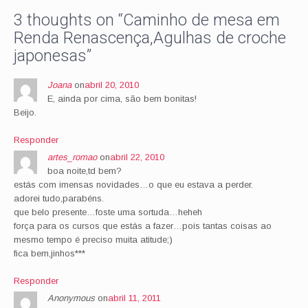
3 thoughts on “
Caminho de mesa em
Renda Renascença,Agulhas de croche
japonesas
”
Joana
on
abril 20, 2010
E, ainda por cima, são bem bonitas!
Beijo.
Responder
artes_romao
on
abril 22, 2010
boa noite,td bem?
estás com imensas novidades…o que eu estava a perder.
adorei tudo,parabéns.
que belo presente…foste uma sortuda…heheh
força para os cursos que estás a fazer…pois tantas coisas ao
mesmo tempo é preciso muita atitude;)
fica bem,jinhos***
Responder
Anonymous
on
abril 11, 2011