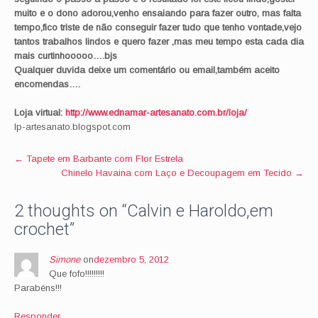
muito e o dono adorou,venho ensaiando para fazer outro, mas falta
tempo,fico triste de não conseguir fazer tudo que tenho vontade,vejo
tantos trabalhos lindos e quero fazer ,mas meu tempo esta cada dia
mais curtinhooooo….bjs
Qualquer duvida deixe um comentário ou email,também aceito
encomendas….
Loja virtual
:
http://www.ednamar-artesanato.com.br/loja/
lp-artesanato.blogspot.com
Post
←
Tapete em Barbante com Flor Estrela
Chinelo Havaina com Laço e Decoupagem em Tecido
→
navigation
2 thoughts on “
Calvin e Haroldo,em
crochet
”
Simone
on
dezembro 5, 2012
Que fofo!!!!!!!!!
Parabéns!!!
Responder