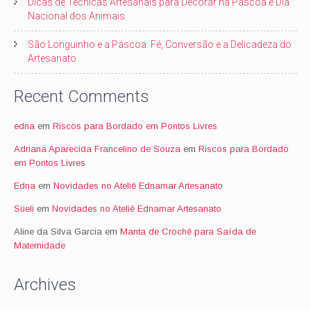
Dicas de Técnicas Artesanais para Decorar na Páscoa e Dia
Nacional dos Animais
São Longuinho e a Páscoa: Fé, Conversão e a Delicadeza do
Artesanato
Recent Comments
edna
em
Riscos para Bordado em Pontos Livres
Adriana Aparecida Francelino de Souza
em
Riscos para Bordado
em Pontos Livres
Edna
em
Novidades no Ateliê Ednamar Artesanato
Sueli
em
Novidades no Ateliê Ednamar Artesanato
Aline da Silva Garcia
em
Manta de Crochê para Saída de
Maternidade
Archives