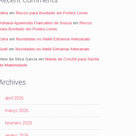
Recent Comments
edna
em
Riscos para Bordado em Pontos Livres
Adriana Aparecida Francelino de Souza
em
Riscos
para Bordado em Pontos Livres
Edna
em
Novidades no Ateliê Ednamar Artesanato
Sueli
em
Novidades no Ateliê Ednamar Artesanato
Aline da Silva Garcia
em
Manta de Crochê para Saída
de Maternidade
Archives
abril 2026
março 2026
fevereiro 2026
janeiro 2026