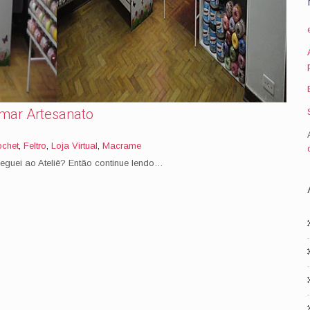
amar Artesanato
ochet
,
Feltro
,
Loja Virtual
,
Macrame
guei ao Ateliê? Então continue lendo…