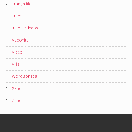
Trança fita
Trico
trico de dedos
Vagonite
Video
Viés
Work Boneca
Xale
Ziper