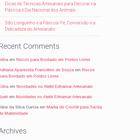
Dicas de Técnicas Artesanais para Decorar na
Páscoa e Dia Nacional dos Animais
São Longuinho e a Páscoa: Fé, Conversão e a
Delicadeza do Artesanato
Recent Comments
edna
em
Riscos para Bordado em Pontos Livres
Adriana Aparecida Francelino de Souza
em
Riscos
para Bordado em Pontos Livres
Edna
em
Novidades no Ateliê Ednamar Artesanato
Sueli
em
Novidades no Ateliê Ednamar Artesanato
Aline da Silva Garcia
em
Manta de Crochê para Saída
de Maternidade
Archives