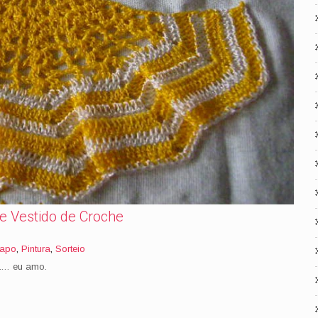
e Vestido de Croche
napo
,
Pintura
,
Sorteio
a… eu amo.