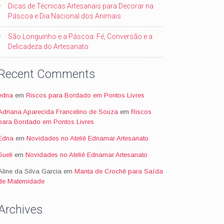
Dicas de Técnicas Artesanais para Decorar na
Páscoa e Dia Nacional dos Animais
São Longuinho e a Páscoa: Fé, Conversão e a
Delicadeza do Artesanato
Recent Comments
edna
em
Riscos para Bordado em Pontos Livres
Adriana Aparecida Francelino de Souza
em
Riscos
para Bordado em Pontos Livres
Edna
em
Novidades no Ateliê Ednamar Artesanato
Sueli
em
Novidades no Ateliê Ednamar Artesanato
Aline da Silva Garcia
em
Manta de Crochê para Saída
de Maternidade
Archives