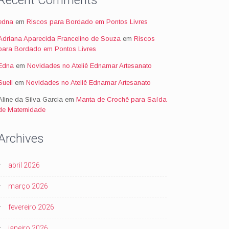
Recent Comments
edna
em
Riscos para Bordado em Pontos Livres
Adriana Aparecida Francelino de Souza
em
Riscos
para Bordado em Pontos Livres
Edna
em
Novidades no Ateliê Ednamar Artesanato
Sueli
em
Novidades no Ateliê Ednamar Artesanato
Aline da Silva Garcia
em
Manta de Crochê para Saída
de Maternidade
Archives
abril 2026
março 2026
fevereiro 2026
janeiro 2026