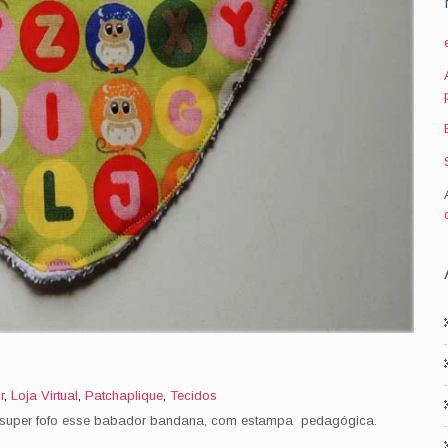
r
,
Loja Virtual
,
Patchaplique
,
Tecidos
, super fofo esse babador bandana, com estampa pedagógica.