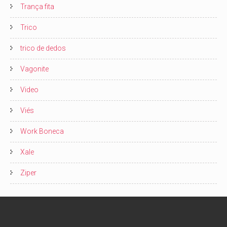
Trança fita
Trico
trico de dedos
Vagonite
Video
Viés
Work Boneca
Xale
Ziper