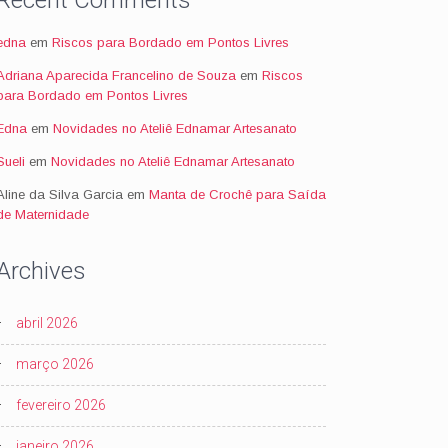
Recent Comments
edna
em
Riscos para Bordado em Pontos Livres
Adriana Aparecida Francelino de Souza
em
Riscos
para Bordado em Pontos Livres
Edna
em
Novidades no Ateliê Ednamar Artesanato
Sueli
em
Novidades no Ateliê Ednamar Artesanato
Aline da Silva Garcia
em
Manta de Crochê para Saída
de Maternidade
Archives
abril 2026
março 2026
fevereiro 2026
janeiro 2026