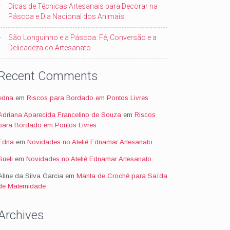
Dicas de Técnicas Artesanais para Decorar na
Páscoa e Dia Nacional dos Animais
São Longuinho e a Páscoa: Fé, Conversão e a
Delicadeza do Artesanato
Recent Comments
edna
em
Riscos para Bordado em Pontos Livres
Adriana Aparecida Francelino de Souza
em
Riscos
para Bordado em Pontos Livres
Edna
em
Novidades no Ateliê Ednamar Artesanato
Sueli
em
Novidades no Ateliê Ednamar Artesanato
Aline da Silva Garcia
em
Manta de Crochê para Saída
de Maternidade
Archives