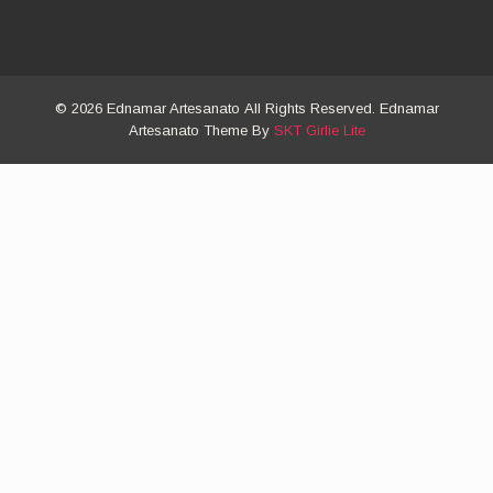
© 2026 Ednamar Artesanato All Rights Reserved. Ednamar
Artesanato Theme By
SKT Girlie Lite