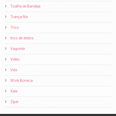
Toalha de Bandeja
Trança fita
Trico
trico de dedos
Vagonite
Video
Viés
Work Boneca
Xale
Ziper