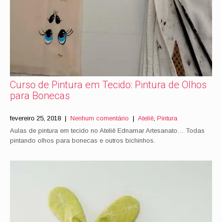
Curso de Pintura em Tecido: Pintura de Olhos
para Bonecas
fevereiro 25, 2018
|
Nenhum comentário
|
Ateliê
,
Pintura
Aulas de pintura em tecido no Ateliê Ednamar Artesanato… Todas
pintando olhos para bonecas e outros bichinhos.