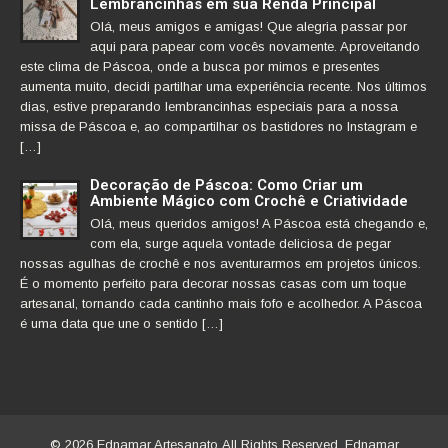
Lembrancinhas em sua Renda Principal
Olá, meus amigos e amigas! Que alegria passar por
aqui para papear com vocês novamente. Aproveitando
este clima de Páscoa, onde a busca por mimos e presentes
aumenta muito, decidi partilhar uma experiência recente. Nos últimos
dias, estive preparando lembrancinhas especiais para a nossa
missa de Páscoa e, ao compartilhar os bastidores no Instagram e
[…]
Decoração de Páscoa: Como Criar um
Ambiente Mágico com Crochê e Criatividade
Olá, meus queridos amigos! A Páscoa está chegando e,
com ela, surge aquela vontade deliciosa de pegar
nossas agulhas de crochê e nos aventurarmos em projetos únicos.
É o momento perfeito para decorar nossas casas com um toque
artesanal, tornando cada cantinho mais fofo e acolhedor. A Páscoa
é uma data que une o sentido […]
© 2026 Ednamar Artesanato All Rights Reserved. Ednamar